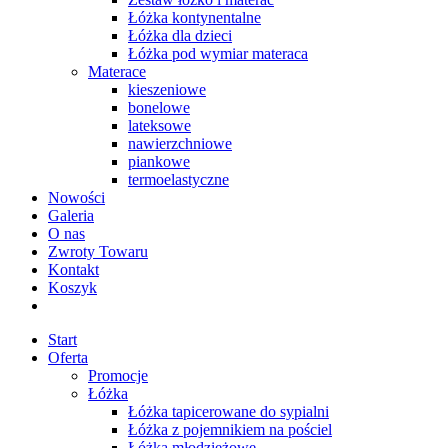
Łóżka kontynentalne
Łóżka dla dzieci
Łóżka pod wymiar materaca
Materace
kieszeniowe
bonelowe
lateksowe
nawierzchniowe
piankowe
termoelastyczne
Nowości
Galeria
O nas
Zwroty Towaru
Kontakt
Koszyk
Start
Oferta
Promocje
Łóżka
Łóżka tapicerowane do sypialni
Łóżka z pojemnikiem na pościel
Łóżka młodzieżowe