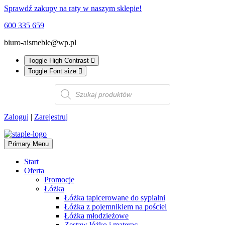
Sprawdź zakupy na raty w naszym sklepie!
600 335 659
biuro-aismeble@wp.pl
Toggle High Contrast
Toggle Font size
Wyszukiwarka
produktów
Zaloguj
|
Zarejestruj
Primary Menu
Start
Oferta
Promocje
Łóżka
Łóżka tapicerowane do sypialni
Łóżka z pojemnikiem na pościel
Łóżka młodzieżowe
Zestaw łóżko i materac