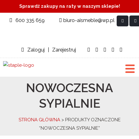
Sprawdź zakupy na raty w naszym sklepie!
600 335 659
biuro-aismeble@wp.pl
Zaloguj
|
Zarejestruj
NOWOCZESNA
SYPIALNIE
STRONA GŁÓWNA
> PRODUKTY OZNACZONE
“NOWOCZESNA SYPIALNIE”