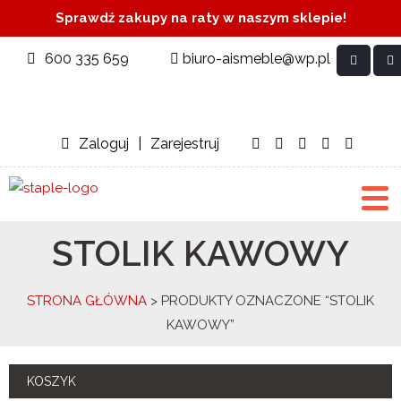
Sprawdź zakupy na raty w naszym sklepie!
600 335 659
biuro-aismeble@wp.pl
Zaloguj
|
Zarejestruj
STOLIK KAWOWY
STRONA GŁÓWNA
> PRODUKTY OZNACZONE “STOLIK
KAWOWY”
KOSZYK