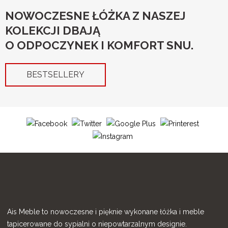
NOWOCZESNE ŁÓŻKA Z NASZEJ
KOLEKCJI DBAJĄ
O ODPOCZYNEK I KOMFORT SNU.
BESTSELLERY
Ais Meble to nowoczesne i pięknie wykonane łóżka i meble
tapicerowane do sypialni o niepowtarzalnym designie.