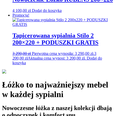
4 100,00
zł
Dodaj do koszyka
Promocja!
Tapicerowana sypialnia Stilo 2
200×220 + PODUSZKI GRATIS
3 290,00
zł
Pierwotna cena wynosiła: 3 290,00 zł.
3
200,00
zł
Aktualna cena wynosi: 3 200,00 zł.
Dodaj do
koszyka
Łóżko to najważniejszy mebel
w każdej sypialni
Nowoczesne łóżka z naszej kolekcji dbają
o odpoczynek i komfort snu.