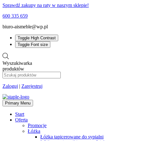
Sprawdź zakupy na raty w naszym sklepie!
600 335 659
biuro-aismeble@wp.pl
Toggle High Contrast
Toggle Font size
Wyszukiwarka
produktów
Zaloguj
|
Zarejestruj
Primary Menu
Start
Oferta
Promocje
Łóżka
Łóżka tapicerowane do sypialni