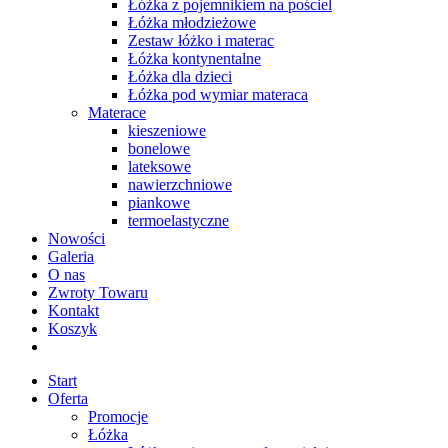
Łóżka z pojemnikiem na pościel
Łóżka młodzieżowe
Zestaw łóżko i materac
Łóżka kontynentalne
Łóżka dla dzieci
Łóżka pod wymiar materaca
Materace
kieszeniowe
bonelowe
lateksowe
nawierzchniowe
piankowe
termoelastyczne
Nowości
Galeria
O nas
Zwroty Towaru
Kontakt
Koszyk
Start
Oferta
Promocje
Łóżka