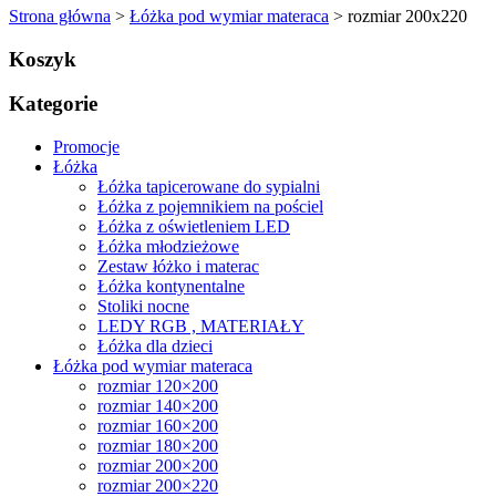
Strona główna
>
Łóżka pod wymiar materaca
> rozmiar 200x220
Koszyk
Kategorie
Promocje
Łóżka
Łóżka tapicerowane do sypialni
Łóżka z pojemnikiem na pościel
Łóżka z oświetleniem LED
Łóżka młodzieżowe
Zestaw łóżko i materac
Łóżka kontynentalne
Stoliki nocne
LEDY RGB , MATERIAŁY
Łóżka dla dzieci
Łóżka pod wymiar materaca
rozmiar 120×200
rozmiar 140×200
rozmiar 160×200
rozmiar 180×200
rozmiar 200×200
rozmiar 200×220