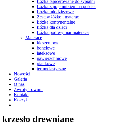
Łóżka tapicerowane do sypialni
Łóżka z pojemnikiem na pościel
Łóżka młodzieżowe
Zestaw łóżko i materac
Łóżka kontynentalne
Łóżka dla dzieci
Łóżka pod wymiar materaca
Materace
kieszeniowe
bonelowe
lateksowe
nawierzchniowe
piankowe
termoelastyczne
Nowości
Galeria
O nas
Zwroty Towaru
Kontakt
Koszyk
krzesło drewniane