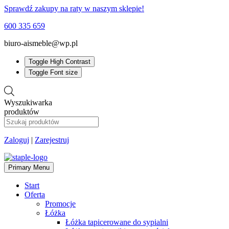
Sprawdź zakupy na raty w naszym sklepie!
600 335 659
biuro-aismeble@wp.pl
Toggle High Contrast
Toggle Font size
Wyszukiwarka
produktów
Zaloguj
|
Zarejestruj
Primary Menu
Start
Oferta
Promocje
Łóżka
Łóżka tapicerowane do sypialni