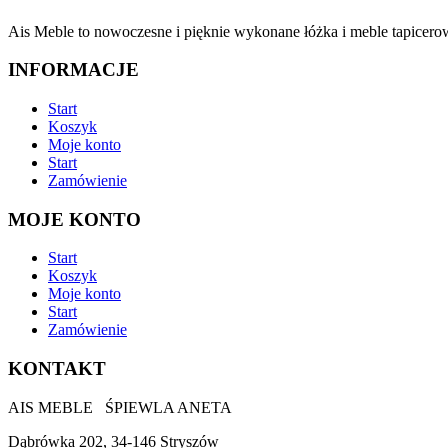
Ais Meble to nowoczesne i pięknie wykonane łóżka i meble tapicerow
INFORMACJE
Start
Koszyk
Moje konto
Start
Zamówienie
MOJE KONTO
Start
Koszyk
Moje konto
Start
Zamówienie
KONTAKT
AIS MEBLE ŚPIEWLA ANETA
Dąbrówka 202, 34-146 Stryszów