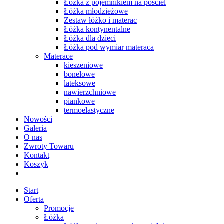
Łóżka z pojemnikiem na pościel
Łóżka młodzieżowe
Zestaw łóżko i materac
Łóżka kontynentalne
Łóżka dla dzieci
Łóżka pod wymiar materaca
Materace
kieszeniowe
bonelowe
lateksowe
nawierzchniowe
piankowe
termoelastyczne
Nowości
Galeria
O nas
Zwroty Towaru
Kontakt
Koszyk
Start
Oferta
Promocje
Łóżka