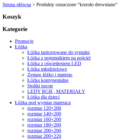
Strona główna
> Produkty oznaczone “krzesło drewniane”
Koszyk
Kategorie
Promocje
Łóżka
Łóżka tapicerowane do sypialni
Łóżka z pojemnikiem na pościel
Łóżka z oświetleniem LED
Łóżka młodzieżowe
Zestaw łóżko i materac
Łóżka kontynentalne
Stoliki nocne
LEDY RGB , MATERIAŁY
Łóżka dla dzieci
Łóżka pod wymiar materaca
rozmiar 120×200
rozmiar 140×200
rozmiar 160×200
rozmiar 180×200
rozmiar 200×200
rozmiar 200×220