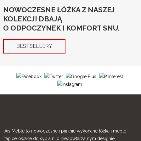
NOWOCZESNE ŁÓŻKA Z NASZEJ
KOLEKCJI DBAJĄ
O ODPOCZYNEK I KOMFORT SNU.
BESTSELLERY
Ais Meble to nowoczesne i pięknie wykonane łóżka i meble
tapicerowane do sypialni o niepowtarzalnym designie.