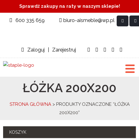
Sprawdź zakupy na raty w naszym sklepie!
600 335 659
biuro-aismeble@wp.pl
Zaloguj
|
Zarejestruj
ŁÓŻKA 200X200
STRONA GŁÓWNA
> PRODUKTY OZNACZONE “ŁÓŻKA
200X200”
KOSZYK