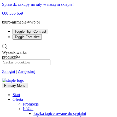
Sprawdź zakupy na raty w naszym sklepie!
600 335 659
biuro-aismeble@wp.pl
Toggle High Contrast
Toggle Font size
Wyszukiwarka
produktów
Zaloguj
|
Zarejestruj
Primary Menu
Start
Oferta
Promocje
Łóżka
Łóżka tapicerowane do sypialni