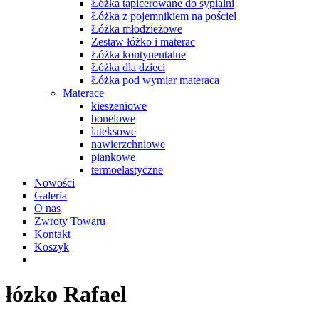
Łóżka tapicerowane do sypialni
Łóżka z pojemnikiem na pościel
Łóżka młodzieżowe
Zestaw łóżko i materac
Łóżka kontynentalne
Łóżka dla dzieci
Łóżka pod wymiar materaca
Materace
kieszeniowe
bonelowe
lateksowe
nawierzchniowe
piankowe
termoelastyczne
Nowości
Galeria
O nas
Zwroty Towaru
Kontakt
Koszyk
łózko Rafael