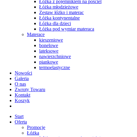
Łóżka z pojemnikiem na pościel
Łóżka młodzieżowe
Zestaw łóżko i materac
Łóżka kontynentalne
Łóżka dla dzieci
Łóżka pod wymiar materaca
Materace
kieszeniowe
bonelowe
lateksowe
nawierzchniowe
piankowe
termoelastyczne
Nowości
Galeria
O nas
Zwroty Towaru
Kontakt
Koszyk
Start
Oferta
Promocje
Łóżka