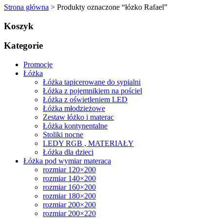
Strona główna
> Produkty oznaczone “łózko Rafael”
Koszyk
Kategorie
Promocje
Łóżka
Łóżka tapicerowane do sypialni
Łóżka z pojemnikiem na pościel
Łóżka z oświetleniem LED
Łóżka młodzieżowe
Zestaw łóżko i materac
Łóżka kontynentalne
Stoliki nocne
LEDY RGB , MATERIAŁY
Łóżka dla dzieci
Łóżka pod wymiar materaca
rozmiar 120×200
rozmiar 140×200
rozmiar 160×200
rozmiar 180×200
rozmiar 200×200
rozmiar 200×220