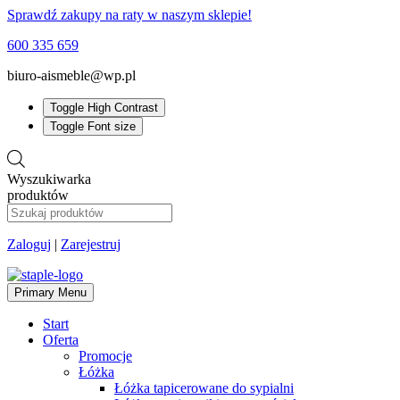
Sprawdź zakupy na raty w naszym sklepie!
600 335 659
biuro-aismeble@wp.pl
Toggle High Contrast
Toggle Font size
Wyszukiwarka
produktów
Zaloguj
|
Zarejestruj
Primary Menu
Start
Oferta
Promocje
Łóżka
Łóżka tapicerowane do sypialni