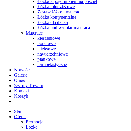
Łóżka z pojemnikiem na pościel
Łóżka młodzieżowe
Zestaw łóżko i materac
Łóżka kontynentalne
Łóżka dla dzieci
Łóżka pod wymiar materaca
Materace
kieszeniowe
bonelowe
lateksowe
nawierzchniowe
piankowe
termoelastyczne
Nowości
Galeria
O nas
Zwroty Towaru
Kontakt
Koszyk
Start
Oferta
Promocje
Łóżka