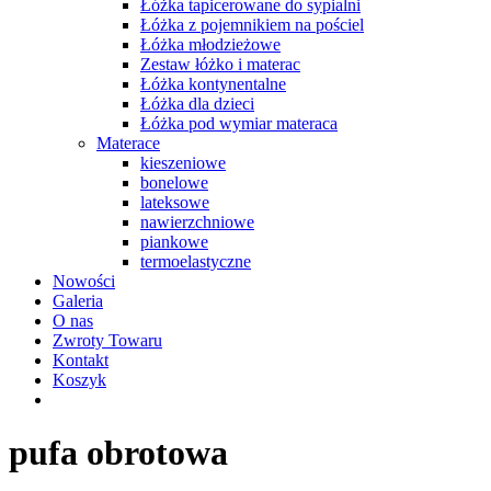
Łóżka tapicerowane do sypialni
Łóżka z pojemnikiem na pościel
Łóżka młodzieżowe
Zestaw łóżko i materac
Łóżka kontynentalne
Łóżka dla dzieci
Łóżka pod wymiar materaca
Materace
kieszeniowe
bonelowe
lateksowe
nawierzchniowe
piankowe
termoelastyczne
Nowości
Galeria
O nas
Zwroty Towaru
Kontakt
Koszyk
pufa obrotowa