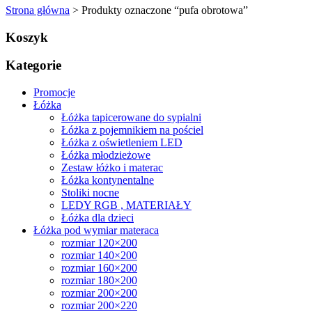
Strona główna
> Produkty oznaczone “pufa obrotowa”
Koszyk
Kategorie
Promocje
Łóżka
Łóżka tapicerowane do sypialni
Łóżka z pojemnikiem na pościel
Łóżka z oświetleniem LED
Łóżka młodzieżowe
Zestaw łóżko i materac
Łóżka kontynentalne
Stoliki nocne
LEDY RGB , MATERIAŁY
Łóżka dla dzieci
Łóżka pod wymiar materaca
rozmiar 120×200
rozmiar 140×200
rozmiar 160×200
rozmiar 180×200
rozmiar 200×200
rozmiar 200×220