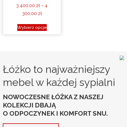
3 400,00
zł
–
4
Zakres
300,00
zł
cen:
Ten
Wybierz opcje
od
produkt
3
ma
400,00 zł
wiele
do
wariantów.
4
Opcje
Łóżko to najważniejszy
300,00 zł
można
wybrać
mebel w każdej sypialni
na
stronie
NOWOCZESNE ŁÓŻKA Z NASZEJ
produktu
KOLEKCJI DBAJĄ
O ODPOCZYNEK I KOMFORT SNU.