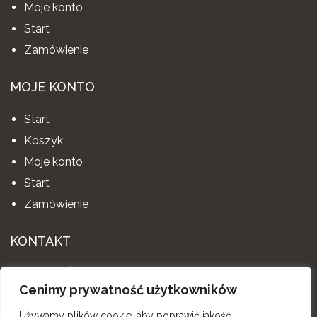
Moje konto
Start
Zamówienie
MOJE KONTO
Start
Koszyk
Moje konto
Start
Zamówienie
KONTAKT
AIS MEBLE ŚPIEWLA ANETA
Cenimy prywatność użytkowników
Dąbrówka 202, 34-146 Stryszów
Używamy plików cookie, aby poprawić jakość