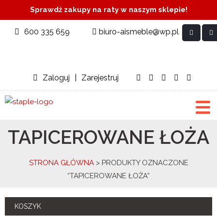
Sprawdź zakupy na raty w naszym sklepie!
600 335 659
biuro-aismeble@wp.pl
Zaloguj
|
Zarejestruj
TAPICEROWANE ŁOŻA
STRONA GŁÓWNA
> PRODUKTY OZNACZONE
“TAPICEROWANE ŁOŻA”
KOSZYK