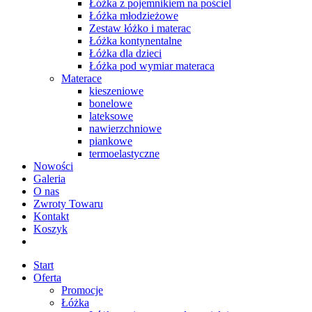
Łóżka z pojemnikiem na pościel
Łóżka młodzieżowe
Zestaw łóżko i materac
Łóżka kontynentalne
Łóżka dla dzieci
Łóżka pod wymiar materaca
Materace
kieszeniowe
bonelowe
lateksowe
nawierzchniowe
piankowe
termoelastyczne
Nowości
Galeria
O nas
Zwroty Towaru
Kontakt
Koszyk
Start
Oferta
Promocje
Łóżka