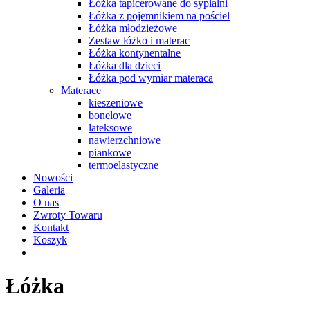
Łóżka tapicerowane do sypialni
Łóżka z pojemnikiem na pościel
Łóżka młodzieżowe
Zestaw łóżko i materac
Łóżka kontynentalne
Łóżka dla dzieci
Łóżka pod wymiar materaca
Materace
kieszeniowe
bonelowe
lateksowe
nawierzchniowe
piankowe
termoelastyczne
Nowości
Galeria
O nas
Zwroty Towaru
Kontakt
Koszyk
Łóżka