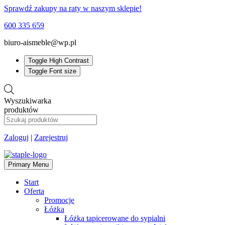
Sprawdź zakupy na raty w naszym sklepie!
600 335 659
biuro-aismeble@wp.pl
Toggle High Contrast
Toggle Font size
Wyszukiwarka
produktów
Zaloguj
|
Zarejestruj
Primary Menu
Start
Oferta
Promocje
Łóżka
Łóżka tapicerowane do sypialni