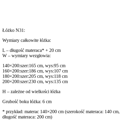
Łóżko N31:
Wymiary całkowite łóżka:
L – długość materaca* + 20 cm
W – wymiary wezgłowia:
140×200:szer:165 cm, wys:95 cm
160×200:szer:186 cm, wys:107 cm
180×200:szer:205 cm, wys:118 cm
200×200:szer:230 cm, wys:135 cm
H – zależne od wielkości łóżka
Grubość boku łóżka: 6 cm
* przykład: materac 140×200 cm (szerokość materaca: 140 cm,
długość materaca: 200 cm)