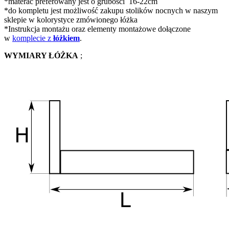
*materac preferowany jest o grubości 16-22cm
*do kompletu jest możliwość zakupu stolików nocnych w naszym
sklepie w kolorystyce zmówionego łóżka
*Instrukcja montażu oraz elementy montażowe dołączone
w
komplecie z
łóżkiem
.
WYMIARY ŁÓŻKA
;