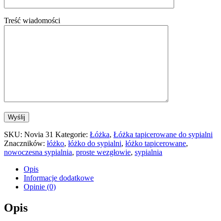
Treść wiadomości
SKU:
Novia 31
Kategorie:
Łóżka
,
Łóżka tapicerowane do sypialni
Znaczników:
łóżko
,
łóżko do sypialni
,
łóżko tapicerowane
,
nowoczesna sypialnia
,
proste wezgłowie
,
sypialnia
Opis
Informacje dodatkowe
Opinie (0)
Opis