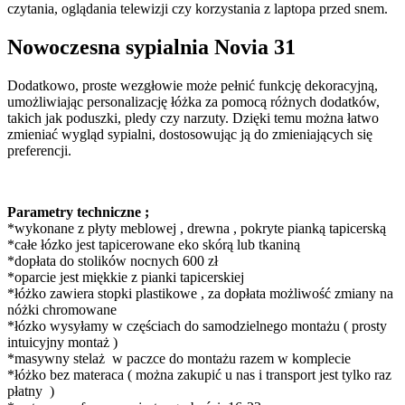
czytania, oglądania telewizji czy korzystania z laptopa przed snem.
Nowoczesna sypialnia Novia 31
Dodatkowo, proste wezgłowie może pełnić funkcję dekoracyjną,
umożliwiając personalizację łóżka za pomocą różnych dodatków,
takich jak poduszki, pledy czy narzuty. Dzięki temu można łatwo
zmieniać wygląd sypialni, dostosowując ją do zmieniających się
preferencji.
Parametry techniczne ;
*wykonane z płyty meblowej , drewna , pokryte pianką tapicerską
*całe łózko jest tapicerowane eko skórą lub tkaniną
*dopłata do stolików nocnych 600 zł
*oparcie jest miękkie z pianki tapicerskiej
*łóżko zawiera stopki plastikowe , za dopłata możliwość zmiany na
nóżki chromowane
*łózko wysyłamy w częściach do samodzielnego montażu ( prosty
intuicyjny montaż )
*masywny stelaż w paczce do montażu razem w komplecie
*łóżko bez materaca ( można zakupić u nas i transport jest tylko raz
płatny )