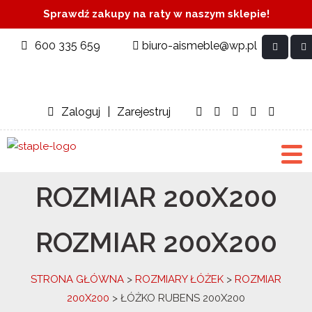
Sprawdź zakupy na raty w naszym sklepie!
600 335 659
biuro-aismeble@wp.pl
Zaloguj
|
Zarejestruj
ROZMIAR 200X200
ROZMIAR 200X200
STRONA GŁÓWNA
>
ROZMIARY ŁÓŻEK
>
ROZMIAR
200X200
> ŁÓŻKO RUBENS 200X200