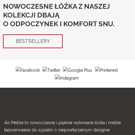
NOWOCZESNE ŁÓŻKA Z NASZEJ
KOLEKCJI DBAJĄ
O ODPOCZYNEK I KOMFORT SNU.
BESTSELLERY
Ais Meble to nowoczesne i pięknie wykonane łóżka i meble
tapicerowane do sypialni o niepowtarzalnym designie.