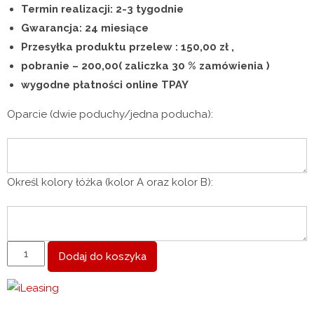
Termin realizacji: 2-3 tygodnie
Gwarancja: 24 miesiące
Przesyłka produktu przelew : 150,00 zł ,
pobranie – 200,00( zaliczka 30 % zamówienia )
wygodne płatności online TPAY
Oparcie (dwie poduchy/jedna poducha):
Określ kolory łóżka (kolor A oraz kolor B):
ilość
Dodaj do koszyka
Łóżko
z
materacem