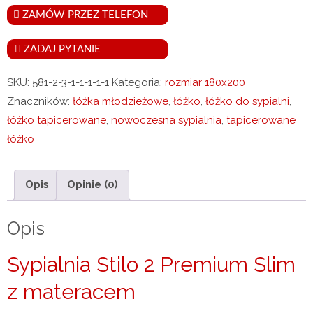
do
ZAMÓW PRZEZ TELEFON
sypialni
Premium
ZADAJ PYTANIE
Slim
SKU:
581-2-3-1-1-1-1-1
Kategoria:
rozmiar 180x200
180x200
Znaczników:
łóżka młodzieżowe
,
łóżko
,
łóżko do sypialni
,
łóżko tapicerowane
,
nowoczesna sypialnia
,
tapicerowane
łóżko
Opis
Opinie (0)
Opis
Sypialnia Stilo 2 Premium Slim
z materacem