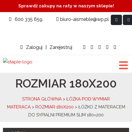
Sprawdź zakupy na raty w naszym sklepie!
600 335 659
biuro-aismeble@wp.pl
Zaloguj
|
Zarejestruj
ROZMIAR 180X200
STRONA GŁÓWNA
>
ŁÓŻKA POD WYMIAR
MATERACA
>
ROZMIAR 180X200
> ŁÓŻKO Z MATERACEM
DO SYPIALNI PREMIUM SLIM 180×200