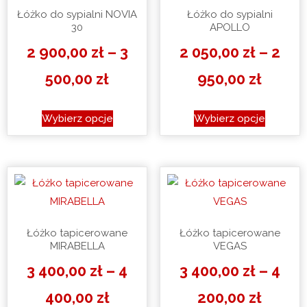
Łóżko do sypialni NOVIA
Łóżko do sypialni
30
APOLLO
2 900,00
zł
–
3
2 050,00
zł
–
2
Zakres
Zakre
500,00
zł
950,00
zł
cen:
cen:
Ten
Ten
Wybierz opcje
Wybierz opcje
produkt
produkt
od
od
ma
ma
2
2
wiele
wiele
900,00 zł
wariantów.
050,00
wariantó
Opcje
Opcje
do
do
można
można
Łóżko tapicerowane
Łóżko tapicerowane
3
2
wybrać
wybrać
MIRABELLA
VEGAS
na
na
500,00 zł
950,00
3 400,00
zł
–
4
3 400,00
zł
–
4
stronie
stronie
produktu
produkt
Zakres
Zakre
400,00
zł
200,00
zł