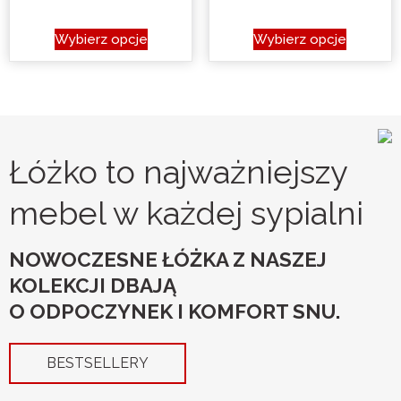
cen:
cen:
Ten
Ten
Wybierz opcje
Wybierz opcje
produkt
produkt
od
od
ma
ma
3
3
wiele
wiele
400,00 zł
wariantów.
400,00
wariantó
Opcje
Opcje
do
do
Łóżko to najważniejszy
można
można
4
4
wybrać
wybrać
mebel w każdej sypialni
na
na
400,00 zł
200,00
stronie
stronie
NOWOCZESNE ŁÓŻKA Z NASZEJ
produktu
produkt
KOLEKCJI DBAJĄ
O ODPOCZYNEK I KOMFORT SNU.
BESTSELLERY