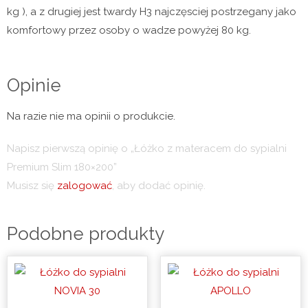
kg ), a z drugiej jest twardy H3 najczęsciej postrzegany jako
komfortowy przez osoby o wadze powyżej 80 kg.
Opinie
Na razie nie ma opinii o produkcie.
Napisz pierwszą opinię o „Łóżko z materacem do sypialni
Premium Slim 180×200”
Musisz się
zalogować
, aby dodać opinię.
Podobne produkty