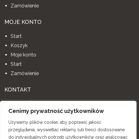
Zamówienie
MOJE KONTO
Start
Koszyk
Moje konto
Start
Zamówienie
KONTAKT
AIS MEBLE ŚPIEWLA ANETA
Cenimy prywatność użytkowników
Dąbrówka 202, 34-146 Stryszów
Używamy plików cookie, aby poprawić jakość
tel. 600 335 659
przeglądania, wyświetlać reklamy lub treści dostosowane
biuro-aismeble@wp.pl , aismeble@gmail.com
do indywidualnych potrzeb użytkowników oraz analizować