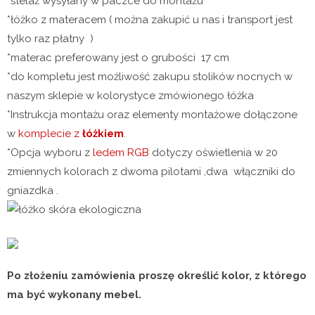
*stelaż wysyłany w paczce do montażu
*łóżko z materacem ( można zakupić u nas i transport jest
tylko raz płatny )
*materac preferowany jest o grubości 17 cm
*do kompletu jest możliwość zakupu stolików nocnych w
naszym sklepie w kolorystyce zmówionego łóżka
*Instrukcja montażu oraz elementy montażowe dołączone
w
komplecie z
łóżkiem
.
*Opcja wyboru z
ledem RGB
dotyczy oświetlenia w 20
zmiennych kolorach z dwoma pilotami ,dwa włączniki do
gniazdka .
Po złożeniu zamówienia proszę określić kolor, z którego
ma być wykonany mebel.