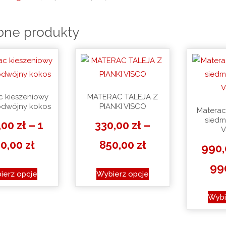
ne produkty
c kieszeniowy
MATERAC TALEJA Z
odwójny kokos
PIANKI VISCO
Materac
siedm
,00
zł
–
1
330,00
zł
–
V
Zakres
Zakres
50,00
zł
850,00
zł
990
cen:
cen:
99
Ten
Ten
ierz opcje
Wybierz opcje
produkt
produkt
od
od
ma
ma
Wybi
780,00 zł
330,00 zł
wiele
wiele
do
wariantów.
do
wariantów.