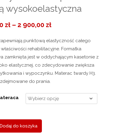
ą wysokoelastyczna
Zakres
00
zł
–
2 900,00
zł
cen:
 zapewniają punktową elastyczność całego
od
 właściwości rehabilitacyjne. Formatka
wa zamknięta jest w oddychającym kasetonie z
1
soko elastycznej, co zdecydowanie zwiększa
460,00 zł
żytkowania i wypoczynku. Materac twardy H3.
zdejmowane do prania.
do
2
materaca
900,00 zł
Dodaj do koszyka