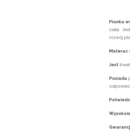
Pianka w
ciała. Je
rozwój pl
Materac
Jest
trwał
Posiada
p
odpowiedn
Potwied
Wysokość
Gwarancja