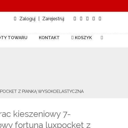
Zaloguj
|
Zarejestruj
TY TOWARU
KONTAKT
KOSZYK
XPOCKET Z PIANKĄ WYSOKOELASTYCZNA
ac kieszeniowy 7-
owy fortuna luxpocket z