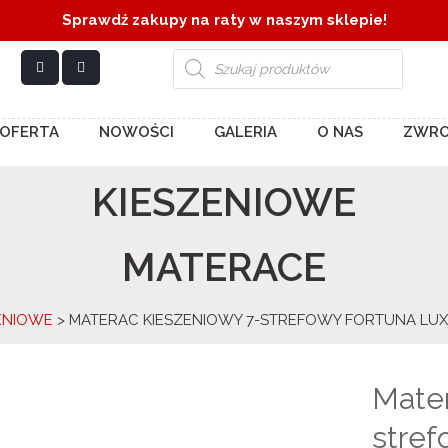
Sprawdź zakupy na raty w naszym sklepie!
Wyszukiwarka
produktów
OFERTA
NOWOŚCI
GALERIA
O NAS
ZWRO
KIESZENIOWE
MATERACE
ENIOWE
> MATERAC KIESZENIOWY 7-STREFOWY FORTUNA LU
Mater
stref