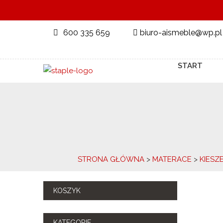
600 335 659
biuro-aismeble@wp.pl
START
STRONA GŁÓWNA
>
MATERACE
>
KIESZ
KOSZYK
KATEGORIE