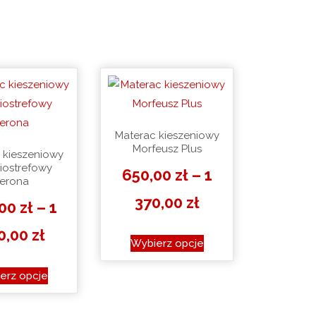
Materac kieszeniowy
Morfeusz Plus
 kieszeniowy
iostrefowy
650,00
zł
–
1
erona
Zakres
370,00
zł
,00
zł
–
1
cen:
Zakres
0,00
zł
Ten
Wybierz opcje
produkt
od
cen:
Ten
ma
erz opcje
650,00 zł
produkt
od
wiele
ma
do
wariantów.