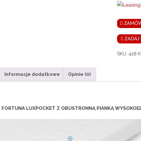
kieszenio
7-
strefowy
ZAMÓW
fortuna
luxpocket
ZADAJ 
z
SKU:
428
K
pianką
wysokoela
Informacje dodatkowe
Opinie (0)
 FORTUNA LUXPOCKET Z OBUSTRONNĄ PIANKĄ WYSOKOE