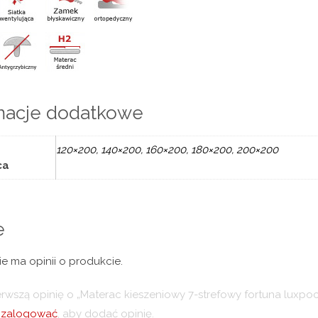
macje dodatkowe
120×200, 140×200, 160×200, 180×200, 200×200
ca
e
ie ma opinii o produkcie.
erwszą opinię o „Materac kieszeniowy 7-strefowy fortuna luxpo
ę
zalogować
, aby dodać opinię.