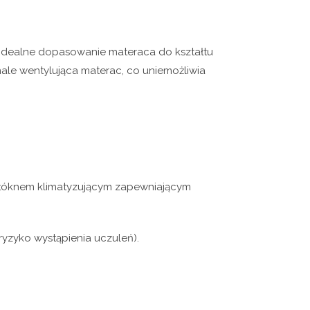
idealne dopasowanie materaca do kształtu
onale wentylująca materac, co uniemożliwia
włóknem klimatyzującym zapewniającym
ryzyko wystąpienia uczuleń).