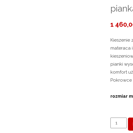
piank
1 460,
Kieszenie
materaca i
kieszenio
pianki wy
komfort u
Pokrowce 
rozmiar 
ilość
Materac