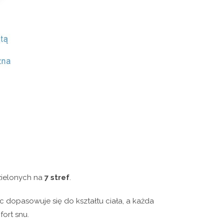
ielonych na
7 stref
.
 dopasowuje się do kształtu ciała, a każda
ort snu.