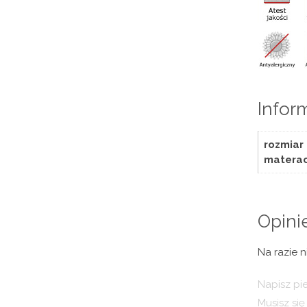
Infor
rozmiar
matera
Opini
Na razie n
Napisz pi
Musisz si