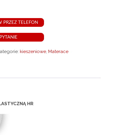
wy
 PRZEZ TELEFON
PYTANIE
ategorie:
kieszeniowe
,
Materace
styczna
LASTYCZNĄ HR