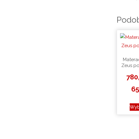
Podob
Matera
Zeus p
780
6
Wyb