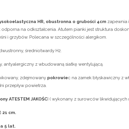
ysokoelastyczna HR, obustronna o grubości 4cm
zapewnia 
st odporna na odkształcenia. Atutem pianki jest struktura dosk
eśni i grzybów. Polecana w szczególności alergikom.
dwustronny, średniotwardy H2.
y, antyalergiczny z wbudowaną siatkę wentylującą.
ikowany, zdejmowany
pokrowie
c na zamek błyskawiczny z 
i przepływ powietrza.
zony ATESTEM JAKOŚC
I ( wykonany z surowców likwidujących 
 21 cm.
 5 lat.