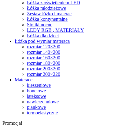
Łóżka z oświetleniem LED
Łóżka młodzieżowe
Zestaw łóżko i materac
Łóżka kontynentalne
Stoliki nocne
LEDY RGB , MATERIAŁY
Łóżka dla dzieci
Łóżka pod wymiar materaca
rozmiar 120×200
rozmiar 140×200
rozmiar 160×200
rozmiar 180×200
rozmiar 200×200
rozmiar 200×220
Materace
kieszeniowe
bonelowe
lateksowe
nawierzchniowe
piankowe
termoelastyczne
Promocja!