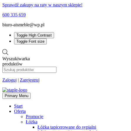
Sprawdź zakupy na raty w naszym sklepie!
600 335 659
biuro-aismeble@wp.pl
Toggle High Contrast
Toggle Font size
Wyszukiwarka
produktów
Zaloguj
|
Zarejestruj
Primary Menu
Start
Oferta
Promocje
Łóżka
Łóżka tapicerowane do sypialni