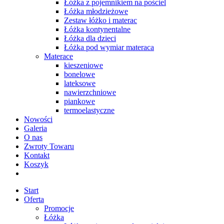
Łóżka z pojemnikiem na pościel
Łóżka młodzieżowe
Zestaw łóżko i materac
Łóżka kontynentalne
Łóżka dla dzieci
Łóżka pod wymiar materaca
Materace
kieszeniowe
bonelowe
lateksowe
nawierzchniowe
piankowe
termoelastyczne
Nowości
Galeria
O nas
Zwroty Towaru
Kontakt
Koszyk
Start
Oferta
Promocje
Łóżka