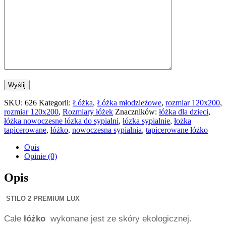
SKU:
626
Kategorii:
Łóżka
,
Łóżka młodzieżowe
,
rozmiar 120x200
,
rozmiar 120x200
,
Rozmiary łóżek
Znaczników:
łóżka dla dzieci
,
łóżka nowoczesne łózka do sypialni
,
łózka sypialnie
,
łożka
tapicerowane
,
łóżko
,
nowoczesna sypialnia
,
tapicerowane łóżko
Opis
Opinie (0)
Opis
STILO 2 PREMIUM LUX
Całe
łóżko
wykonane jest ze skóry ekologicznej.