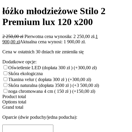
łóżko młodzieżowe Stilo 2
Premium lux 120 x200
2 250,00
zł
Pierwotna cena wynosiła: 2 250,00 zł.
1
900,00
zł
Aktualna cena wynosi: 1 900,00 zł.
Cena w ostatnich 30 dniach nie zmieniła się
Dodatkowe opcje:
Oświetlenie LED (dopłata 300 zł )
(+300,00 zł)
Skóra ekologiczna
Tkanina velur ( dopłata 300 zł )
(+300,00 zł)
Skóra naturalna (dopłata 3500 zł )
(+3 500,00 zł)
noga chromowana 4 cm ( 150 zł )
(+150,00 zł)
Product total
Options total
Grand total
Oparcie (dwie poduchy/jedna poducha):