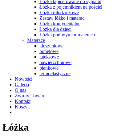
Łóżka tapicerowane do sypialni
Łóżka z pojemnikiem na pościel
Łóżka młodzieżowe
Zestaw łóżko i materac
Łóżka kontynentalne
Łóżka dla dzieci
Łóżka pod wymiar materaca
Materace
kieszeniowe
bonelowe
lateksowe
nawierzchniowe
piankowe
termoelastyczne
Nowości
Galeria
O nas
Zwroty Towaru
Kontakt
Koszyk
Łóżka